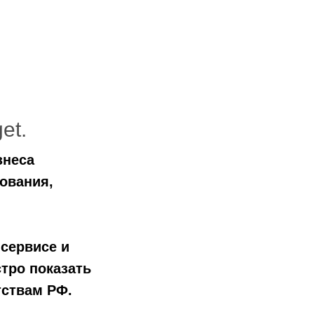
et.
знеса
ования,
 сервисе и
тро показать
тствам РФ.