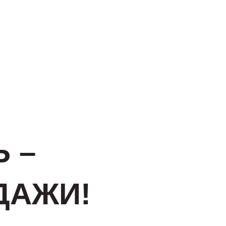
 –
ДАЖИ!