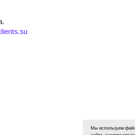
а.
lients.su
Мы используем файл
сайта, анализа посе